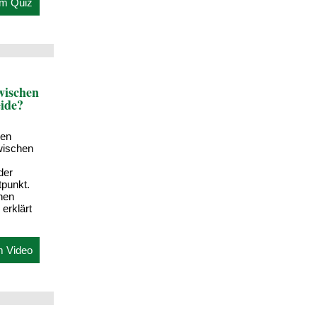
m Quiz
wischen
ide?
den
wischen
der
tpunkt.
nen
 erklärt
m Video