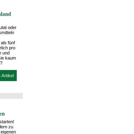
hland
utat oder
smitteln
als fünf
lich pro
e und
sie kaum
e?
Artikel
en
starten!
dern zu
 eigenen