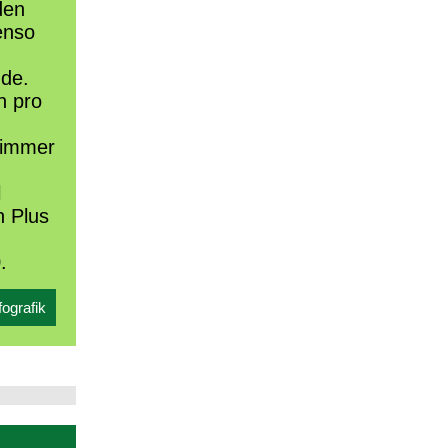
den
enso
de.
n pro
h immer
l
n Plus
.
fografik