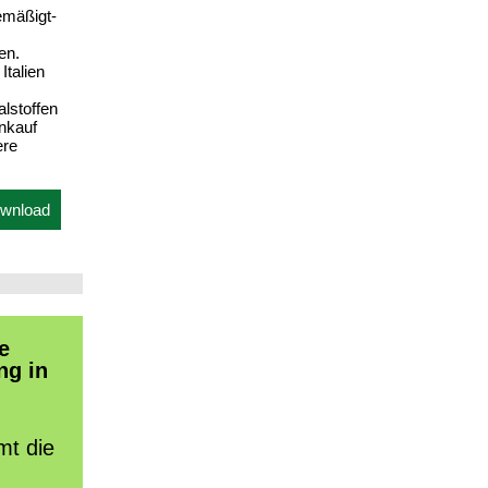
emäßigt-
en.
Italien
alstoffen
inkauf
ere
wnload
e
ng in
mt die