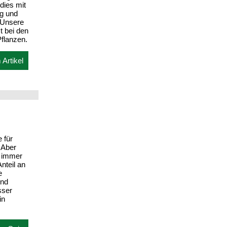
dies mit
g und
 Unsere
t bei den
flanzen.
Artikel
 für
 Aber
t immer
nteil an
e
und
sser
in