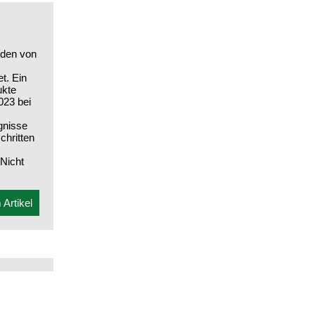
nden von
t. Ein
ukte
023 bei
gnisse
chritten
 Nicht
Artikel