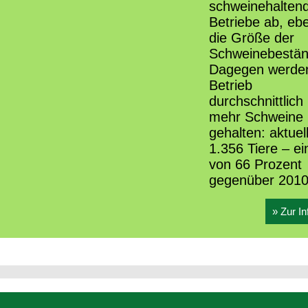
schweinehalten
Betriebe ab, eb
die Größe der
Schweinebestän
Dagegen werde
Betrieb
durchschnittlic
mehr Schweine
gehalten: aktuel
1.356 Tiere – ei
von 66 Prozent
gegenüber 2010
» Zur In