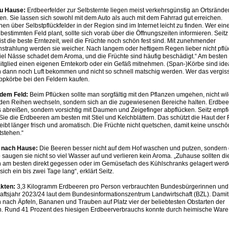
zu Hause:
Erdbeerfelder zur Selbsternte liegen meist verkehrsgünstig an Ortsrände
n. Sie lassen sich sowohl mit dem Auto als auch mit dem Fahrrad gut erreichen.
nen über Selbstpflückfelder in der Region sind im Internet leicht zu finden. Wer ei
bestimmten Feld plant, sollte sich vorab über die Öffnungszeiten informieren. Seitz 
st die beste Erntezeit, weil die Früchte noch schön fest sind. Mit zunehmender
strahlung werden sie weicher. Nach langem oder heftigem Regen lieber nicht pflü
iel Nässe schadet dem Aroma, und die Früchte sind häufig beschädigt.“ Am besten 
tglied einen eigenen Erntekorb oder ein Gefäß mitnehmen. (Span-)Körbe sind ideal
 dann noch Luft bekommen und nicht so schnell matschig werden. Wer das vergiss
appkörbe bei den Feldern kaufen.
 dem Feld:
Beim Pflücken sollte man sorgfältig mit den Pflanzen umgehen, nicht wi
den Reihen wechseln, sondern sich an die zugewiesenen Bereiche halten. Erdbe
s abreißen, sondern vorsichtig mit Daumen und Zeigefinger abpflücken. Seitz empfi
Sie die Erdbeeren am besten mit Stiel und Kelchblättern. Das schützt die Haut der 
eibt länger frisch und aromatisch. Die Früchte nicht quetschen, damit keine unsch
tstehen.“
 nach Hause:
Die Beeren besser nicht auf dem Hof waschen und putzen, sondern 
saugen sie nicht so viel Wasser auf und verlieren kein Aroma. „Zuhause sollten di
 am besten direkt gegessen oder im Gemüsefach des Kühlschranks gelagert werde
sich ein bis zwei Tage lang“, erklärt Seitz.
kten:
3,3 Kilogramm Erdbeeren pro Person verbrauchten Bundesbürgerinnen und
haftsjahr 2023/24 laut dem Bundesinformationszentrum Landwirtschaft (BZL). Damit
 nach Äpfeln, Bananen und Trauben auf Platz vier der beliebtesten Obstarten der
. Rund 41 Prozent des hiesigen Erdbeerverbrauchs konnte durch heimische Ware