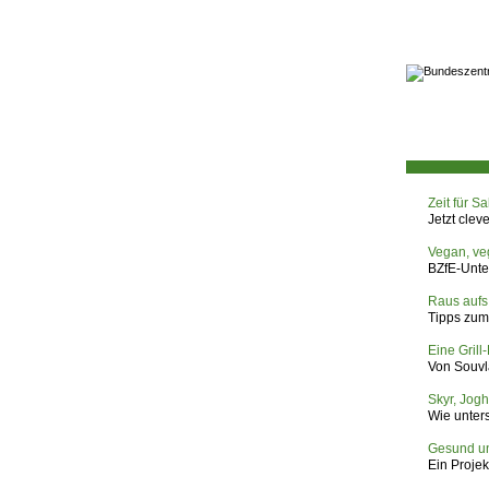
Zeit für S
Jetzt cle
Vegan, veg
BZfE-Unte
Raus aufs
Tipps zum
Eine Grill
Von Souvla
Skyr, Jogh
Wie unter
Gesund un
Ein Projek