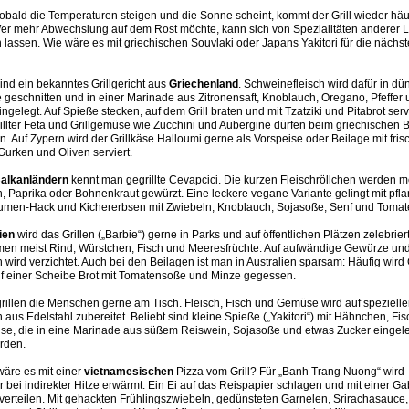
Sobald die Temperaturen steigen und die Sonne scheint, kommt der Grill wieder hä
Wer mehr Abwechslung auf dem Rost möchte, kann sich von Spezialitäten anderer 
n lassen. Wie wäre es mit griechischen Souvlaki oder Japans Yakitori für die nächst
ind ein bekanntes Grillgericht aus
Griechenland
. Schweinefleisch wird dafür in dü
 geschnitten und in einer Marinade aus Zitronensaft, Knoblauch, Oregano, Pfeffer
ingelegt. Auf Spieße stecken, auf dem Grill braten und mit Tzatziki und Pitabrot serv
illter Feta und Grillgemüse wie Zucchini und Aubergine dürfen beim griechischen
en. Auf Zypern wird der Grillkäse Halloumi gerne als Vorspeise oder Beilage mit fri
urken und Oliven serviert.
alkanländern
kennt man gegrillte Cevapcici. Die kurzen Fleischröllchen werden me
, Paprika oder Bohnenkraut gewürzt. Eine leckere vegane Variante gelingt mit pfl
men-Hack und Kichererbsen mit Zwiebeln, Knoblauch, Sojasoße, Senf und Tomat
lien
wird das Grillen („Barbie“) gerne in Parks und auf öffentlichen Plätzen zelebrier
en meist Rind, Würstchen, Fisch und Meeresfrüchte. Auf aufwändige Gewürze un
wird verzichtet. Auch bei den Beilagen ist man in Australien sparsam: Häufig wird 
uf einer Scheibe Brot mit Tomatensoße und Minze gegessen.
grillen die Menschen gerne am Tisch. Fleisch, Fisch und Gemüse wird auf speziell
en aus Edelstahl zubereitet. Beliebt sind kleine Spieße („Yakitori“) mit Hähnchen, Fis
e, die in eine Marinade aus süßem Reiswein, Sojasoße und etwas Zucker eingel
erden.
wäre es mit einer
vietnamesischen
Pizza vom Grill? Für „Banh Trang Nuong“ wird
 bei indirekter Hitze erwärmt. Ein Ei auf das Reispapier schlagen und mit einer Ga
 verteilen. Mit gehackten Frühlingszwiebeln, gedünsteten Garnelen, Srirachasauce,