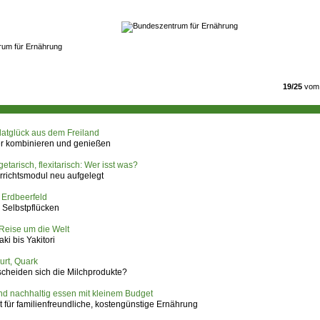
19/25
vom 
alatglück aus dem Freiland
ver kombinieren und genießen
etarisch, flexitarisch: Wer isst was?
rrichtsmodul neu aufgelegt
 Erdbeerfeld
 Selbstpflücken
-Reise um die Welt
ki bis Yakitori
urt, Quark
scheiden sich die Milchprodukte?
d nachhaltig essen mit kleinem Budget
t für familienfreundliche, kostengünstige Ernährung