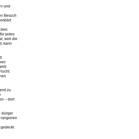
rn und
nen Besuch
erklärt:
cken.
für jedes
, weil die
t, kann
ld
eren
ehlt:
Frucht.
önen
erst zu
e
n – dort
 -bürger
 rangieren
 gedeckt