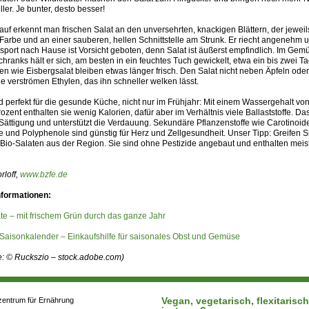
ller. Je bunter, desto besser!
uf erkennt man frischen Salat an den unversehrten, knackigen Blättern, der jeweil
Farbe und an einer sauberen, hellen Schnittstelle am Strunk. Er riecht angenehm un
port nach Hause ist Vorsicht geboten, denn Salat ist äußerst empfindlich. Im Gem
hranks hält er sich, am besten in ein feuchtes Tuch gewickelt, etwa ein bis zwei Ta
en wie Eisbergsalat bleiben etwas länger frisch. Den Salat nicht neben Äpfeln od
ie verströmen Ethylen, das ihn schneller welken lässt.
d perfekt für die gesunde Küche, nicht nur im Frühjahr: Mit einem Wassergehalt von
ozent enthalten sie wenig Kalorien, dafür aber im Verhältnis viele Ballaststoffe. Das
Sättigung und unterstützt die Verdauung. Sekundäre Pflanzenstoffe wie Carotinoid
e und Polyphenole sind günstig für Herz und Zellgesundheit. Unser Tipp: Greifen 
 Bio-Salaten aus der Region. Sie sind ohne Pestizide angebaut und enthalten meis
rloff,
www.bzfe.de
nformationen:
te – mit frischem Grün durch das ganze Jahr
Saisonkalender – Einkaufshilfe für saisonales Obst und Gemüse
le: © Ruckszio – stock.adobe.com)
Vegan, vegetarisch, flexitarisc