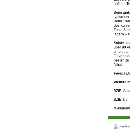
auf den Te
Beim Einka
typischen 
Beim Trans
des Kühlsc
Feste Sort
lagern – s
Salate sin
über 90 Pr
eine gute 
Flavonoid
besten zu
Nitrat.
Verena Do
Weitere I
BZfE:
Sala
BZfE:
Der 
(Bildquel