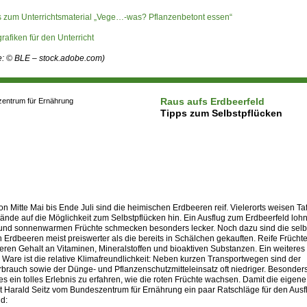
s zum Unterrichtsmaterial „Vege…-was? Pflanzenbetont essen“
grafiken für den Unterricht
le: © BLE – stock.adobe.com)
Raus aufs Erdbeerfeld
Tipps zum Selbstpflücken
on Mitte Mai bis Ende Juli sind die heimischen Erdbeeren reif. Vielerorts weisen Ta
ände auf die Möglichkeit zum Selbstpflücken hin. Ein Ausflug zum Erdbeerfeld lohnt
n und sonnenwarmen Früchte schmecken besonders lecker. Noch dazu sind die selb
 Erdbeeren meist preiswerter als die bereits in Schälchen gekauften. Reife Früch
ren Gehalt an Vitaminen, Mineralstoffen und bioaktiven Substanzen. Ein weiteres 
Ware ist die relative Klimafreundlichkeit: Neben kurzen Transportwegen sind der
brauch sowie der Dünge- und Pflanzenschutzmitteleinsatz oft niedriger. Besonders
 es ein tolles Erlebnis zu erfahren, wie die roten Früchte wachsen. Damit die eigene
bt Harald Seitz vom Bundeszentrum für Ernährung ein paar Ratschläge für den Ausf
d: