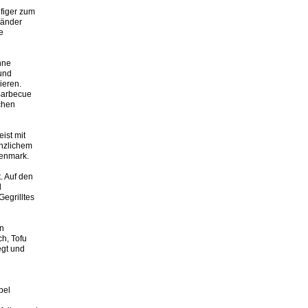
ufiger zum
Länder
e
nne
 und
ieren.
 Barbecue
schen
ist mit
anzlichem
enmark.
t. Auf den
d
Gegrilltes
en
ch, Tofu
egt und
bel