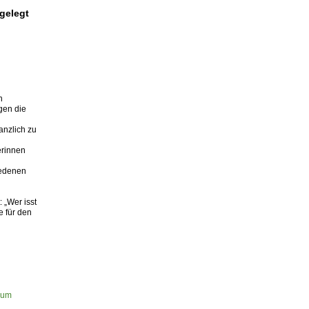
gelegt
n
gen die
anzlich zu
erinnen
iedenen
 „Wer isst
e für den
zum