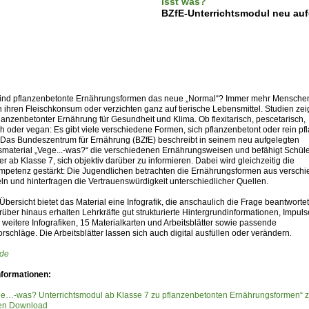
isst was?
BZfE-Unterrichtsmodul neu auf
Sind pflanzenbetonte Ernährungsformen das neue „Normal“? Immer mehr Mensche
 ihren Fleischkonsum oder verzichten ganz auf tierische Lebensmittel. Studien zei
flanzenbetonter Ernährung für Gesundheit und Klima. Ob flexitarisch, pescetarisch,
h oder vegan: Es gibt viele verschiedene Formen, sich pflanzenbetont oder rein pfl
 Das Bundeszentrum für Ernährung (BZfE) beschreibt in seinem neu aufgelegten
tsmaterial „Vege...-was?“ die verschiedenen Ernährungsweisen und befähigt Schül
r ab Klasse 7, sich objektiv darüber zu informieren. Dabei wird gleichzeitig die
petenz gestärkt: Die Jugendlichen betrachten die Ernährungsformen aus versch
ln und hinterfragen die Vertrauenswürdigkeit unterschiedlicher Quellen.
Übersicht bietet das Material eine Infografik, die anschaulich die Frage beantwortet:
über hinaus erhalten Lehrkräfte gut strukturierte Hintergrundinformationen, Impuls
, weitere Infografiken, 15 Materialkarten und Arbeitsblätter sowie passende
schläge. Die Arbeitsblätter lassen sich auch digital ausfüllen oder verändern
.
.de
nformationen:
e…-was? Unterrichtsmodul ab Klasse 7 zu pflanzenbetonten Ernährungsformen“ 
sen Download