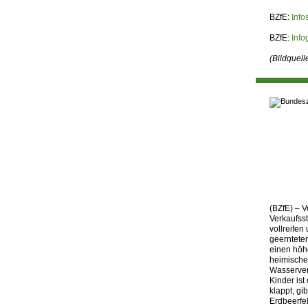
BZfE:
Info
BZfE:
Info
(Bildquel
(BZfE) – V
Verkaufsst
vollreife
geernteten
einen höhe
heimische 
Wasserver
Kinder ist
klappt, gi
Erdbeerfel