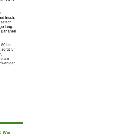
s
d frisch.
üsefach
ge lang.
er Bananen
 80 bis
 sorgt für
e,
Sie am
t weniger
h: Wer