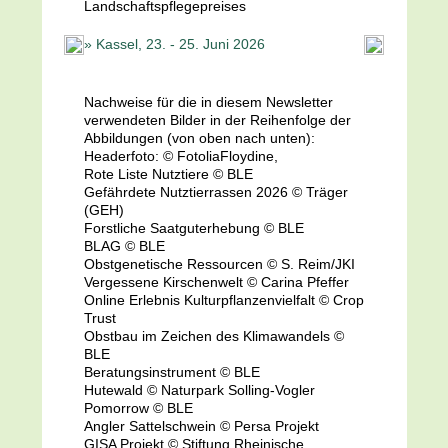
Landschaftspflegepreises
» Kassel, 23. - 25. Juni 2026
Nachweise für die in diesem Newsletter
verwendeten Bilder in der Reihenfolge der
Abbildungen (von oben nach unten):
Headerfoto: © FotoliaFloydine,
Rote Liste Nutztiere © BLE
Gefährdete Nutztierrassen 2026 © Träger
(GEH)
Forstliche Saatguterhebung © BLE
BLAG © BLE
Obstgenetische Ressourcen © S. Reim/JKI
Vergessene Kirschenwelt © Carina Pfeffer
Online Erlebnis Kulturpflanzenvielfalt © Crop
Trust
Obstbau im Zeichen des Klimawandels ©
BLE
Beratungsinstrument © BLE
Hutewald © Naturpark Solling-Vogler
Pomorrow © BLE
Angler Sattelschwein © Persa Projekt
GISA Projekt © Stiftung Rheinische